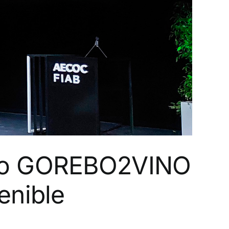
cto GOREBO2VINO
enible