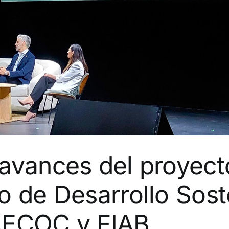
 avances del proye
o de Desarrollo Sost
AECOC y FIAB